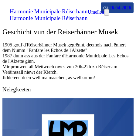
26.04.2026
Harmonie Municipale Réiserbann
Umellen
Harmonie Municipale Réiserbann
Geschicht vun der Reiserbänner Musek
1905 gouf d'Réiserbänner Musek gegrënnt, deemols nach ënnert
dem Numm "Fanfare les Echos de l'Alzette".
1987 dunn ass aus der Fanfare d'Harmonie Municipale Les Echos
de l'Alzette ginn.
Mir prouwen all Mettwoch owes vun 20h-22h zu Réiser am
Veräinssall niewt der Kierch.
Jiddereen deen well matmaachen, as wellkomm!
Neiegkeeten