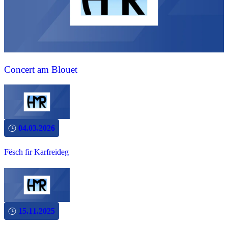
Concert am Blouet
04.03.2026
Fësch fir Karfreideg
15.11.2025